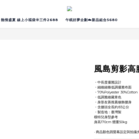
熱情盛夏 線上小褔袋🌞三件2688
午眠好夢企劃☁️新品組合5680
風島剪影高
・中長度優雅設計
・細緻細條低調優雅布面
・70%Polyester 30%Cotton
・低調雅緻藏青色
・身形友善推薦修飾腰身
・含腰頭全長約:83公分
・製造地：臺灣製
模特兒身型參考
身高170cm 體重50kg
‧ 商品顏色因螢幕設定與拍