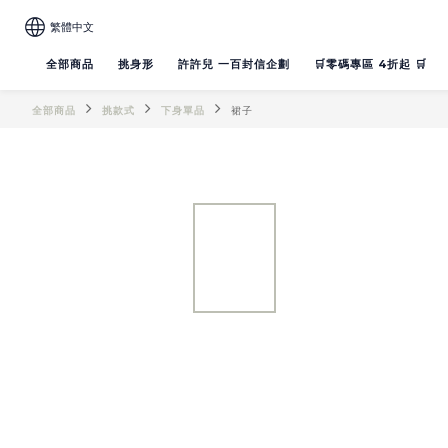
繁體中文
全部商品
挑身形
許許兒 一百封信企劃
🛒零碼專區 4折起 🛒
全部商品
挑款式
下身單品
裙子