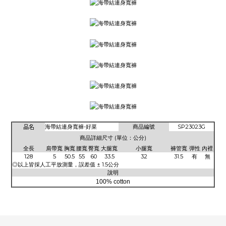
品名
海帶結連身寬褲-好菜
商品編號
SP23023G
商品詳細尺寸 (單位：公分)
全長
肩帶寬
胸寬
腰寬
臀寬
大腿寬
小腿寬
褲管寬
彈性
內裡
128
5
50.5
55
60
33.5
32
31.5
有
無
◎以上皆採人工平放測量，誤差值 ± 1.5公分
說明
100% cotton