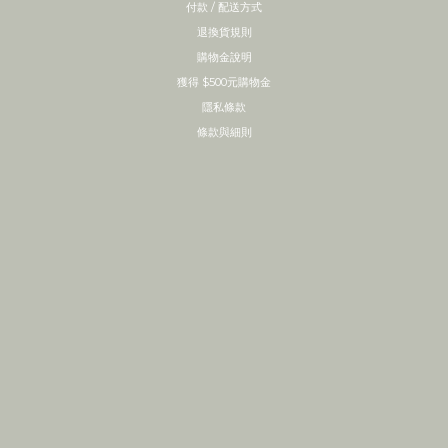
付款 / 配送方式
退換貨規則
購物金說明
獲得 $500元購物金
隱私條款
條款與細則