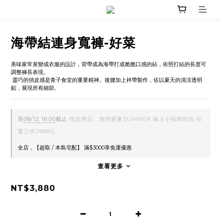
海帶結連身寬褲-好菜
美味家常菜變成衣服的設計，背帶成為海帶打成脆脆口感的結，依照打結的長度可
調整褲長表現。
 靈巧的俏皮感是青子食堂的重要精神。後腰加上袢帶製作，佐以夏天的清涼透明
釦，展現所有細節。
至
08/12 16:00
截止
指定商品，熱情盛夏SUMMER 線上小褔袋組合 任
選三件2688元
全店，【超取 / 本島宅配】 滿$3000享免運優惠
查看更多
NT$3,880