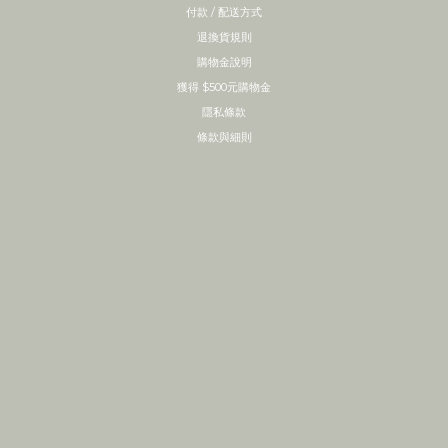
付款 / 配送方式
退換貨規則
購物金說明
獲得 $500元購物金
隱私條款
條款與細則