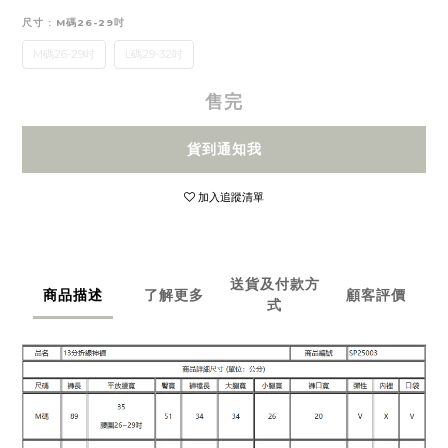
尺寸
: M碼26-29吋
M碼26-29吋
L碼29-32吋
售完
貨到通知我
加入追蹤清單
送貨及付款方
商品描述
了解更多
顧客評價
式