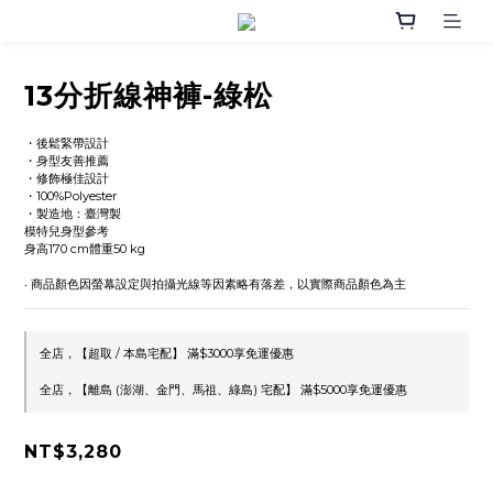
13分折線神褲-綠松
・後鬆緊帶設計
・身型友善推薦
・修飾極佳設計
・100%Polyester
・製造地：臺灣製
模特兒身型參考
身高170 cm體重50 kg
‧ 商品顏色因螢幕設定與拍攝光線等因素略有落差，以實際商品顏色為主
全店，【超取 / 本島宅配】 滿$3000享免運優惠
全店，【離島 (澎湖、金門、馬祖、綠島) 宅配】 滿$5000享免運優惠
NT$3,280