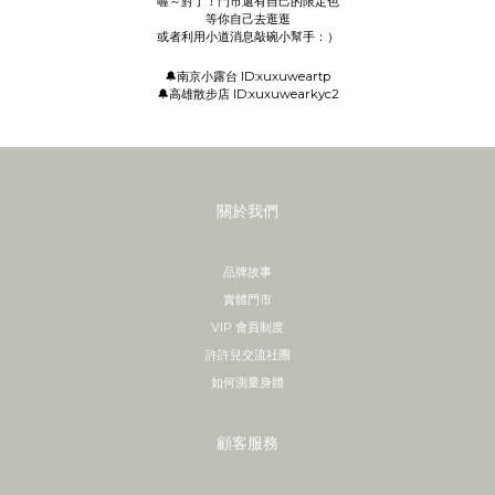
喔～對了！門市還有自己的限定色
等你自己去逛逛
或者利用小道消息敲碗小幫手：）
🔔南京小露台 ID:xuxuweartp
🔔高雄散步店 ID:xuxuwearkyc2
關於我們
品牌故事
實體門市
VIP 會員制度
許許兒交流社團
如何測量身體
顧客服務