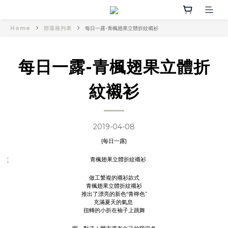
Home
部落格列表
每日一露-青楓翅果立體折紋襯衫
每日一露-青楓翅果立體折
紋襯衫
2019-04-08
{每日一露}
做工繁複的襯衫款式
青楓翅果立體折紋襯衫
推出了漂亮的新色“青檸色”
充滿夏天的氣息
扭轉的小折在袖子上跳舞