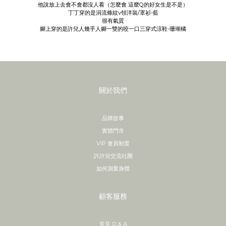
他說放上去會不會都沒人看（怎麼會 這麼Q的好女生是不是）
丁丁穿的是涓流條紋v領洋裝/罩衫-藍
很有氣質
腳上穿的是許兒人幾乎人腳一雙的咬一口三穿式涼鞋-珊瑚橘
關於我們
品牌故事
實體門市
VIP 會員制度
許許兒交流社團
如何測量身體
顧客服務
常見 Q & A