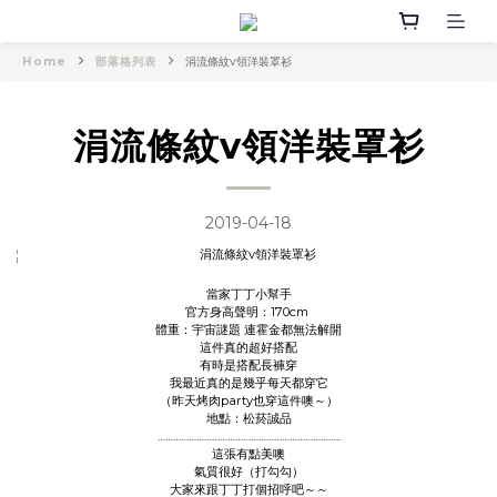
Home
部落格列表
涓流條紋v領洋裝罩衫
涓流條紋v領洋裝罩衫
2019-04-18
當家丁丁小幫手
官方身高聲明：170cm
體重：宇宙謎題 連霍金都無法解開
這件真的超好搭配
有時是搭配長褲穿
我最近真的是幾乎每天都穿它
（昨天烤肉party也穿這件噢～）
地點：松菸誠品
……………………………………………………………..
這張有點美噢
氣質很好（打勾勾）
大家來跟丁丁打個招呼吧～～