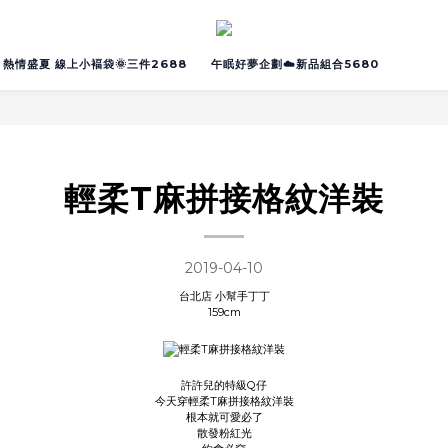
熱情盛夏 線上小褔袋🌞三件2688
午眠好夢企劃☁️新品組合5680
輕柔T麻拼接格紋洋裝
2019-04-10
台北店 小幫手丁丁
159cm
許許兒的特級Q仔
今天穿輕柔T麻拼接格紋洋裝
根本就可愛必了
散發粉紅光