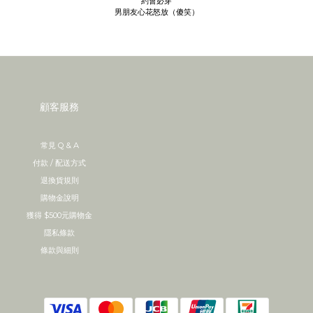
約會必穿
男朋友心花怒放（傻笑）
顧客服務
常見 Q & A
付款 / 配送方式
退換貨規則
購物金說明
獲得 $500元購物金
隱私條款
條款與細則