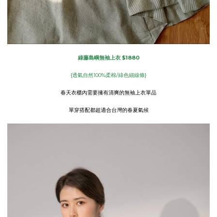
綠藤島嶼無袖上衣 $1880
{透氣自然100%柔棉/綠色細線條}
春天衣櫃內需要擁有清爽的無袖上衣單品
單穿搭配都超適合台灣的春夏氣候