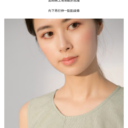
如島嶼上海潮般的花擺
向下再衍伸一點點線條