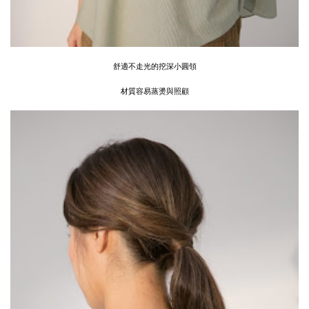
舒適不走光的挖深小圓領
材質容易蒸燙與照顧