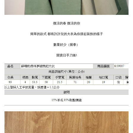
微涼的春 微涼的你
簡單的款式 都有許許兒的大衣為你撐起裝扮的樣子
數量好少（握拳）
開賣日手刀衝!