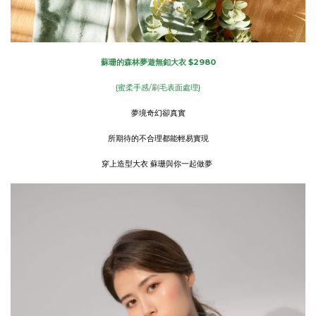
蘇珊的森林夢遊無釦大衣 $2980
{蜜柔手感/刷毛表面處理}
夢境奇幻卻真實
所期待的不合理都能輕易實現
穿上造型大衣 蘇珊與你一起做夢