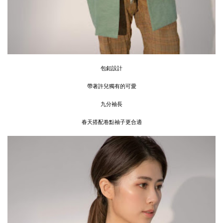
包釦設計
帶著許兒獨有的可愛
九分袖長
春天搭配卷點袖子更合適