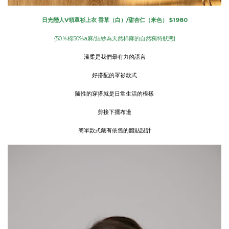
日光戀人V領罩衫上衣 香草（白）/甜杏仁（米色） $1980
{50％棉50%a麻/結紗為天然棉麻的自然獨特狀態}
溫柔是我們最有力的語言
好搭配的罩衫款式
隨性的穿搭就是日常生活的模樣
剪接下擺布邊
簡單款式藏有依舊的體貼設計