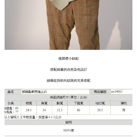
後開襟小鈕釦
搭配綠藤的自然染色設計
細條紋與斜向紋路的完美搭配