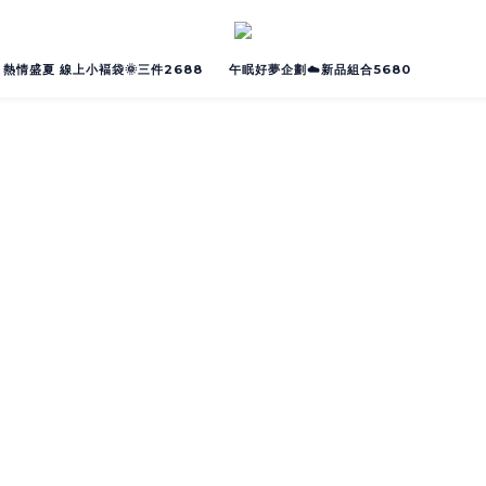
熱情盛夏 線上小褔袋🌞三件2688
午眠好夢企劃☁️新品組合5680