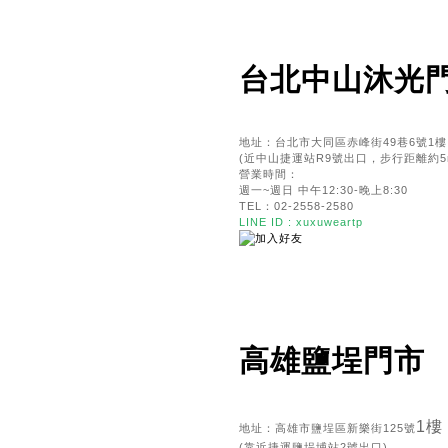
台北中山沐光
地址：台北市大同區赤峰街49巷6號1樓
(近中山捷運站R9號出口，步行距離約5m
營業時間：
週一~週日 中午12:30-晚上8:30
TEL：02-2558-2580
LINE ID : xuxuweartp
高雄鹽埕門市
1樓
地址：高雄市鹽埕區新樂街125號
(靠近捷運鹽埕埔站2號出口)