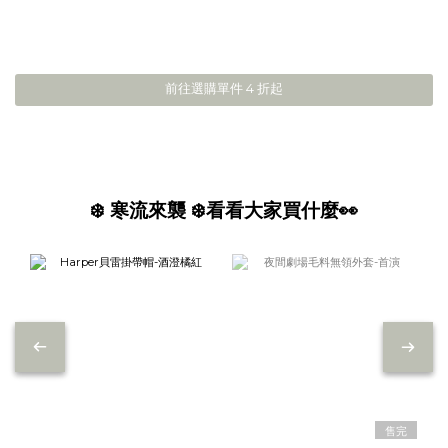
前往選購單件 4 折起
❄️ 寒流來襲 ❄️看看大家買什麼👀
售完