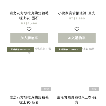
岩之花方領拉克蘭短袖毛
小說家寬管摺邊褲-晝光
呢上衣-墨石
NT$2,980
NT$2,480
加入購物車
加入購物車
零碼優惠60%OFF
零碼優惠60%OFF
售完
售完
岩之花方領拉克蘭短袖毛
生活實驗針織後V上衣-綠
呢上衣-藍岩
意