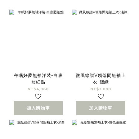
午眠好夢無袖洋裝-白底
微風線譜V領落間短袖上
藍細點
衣-淺綠
NT$4,080
NT$3,080
加入購物車
加入購物車