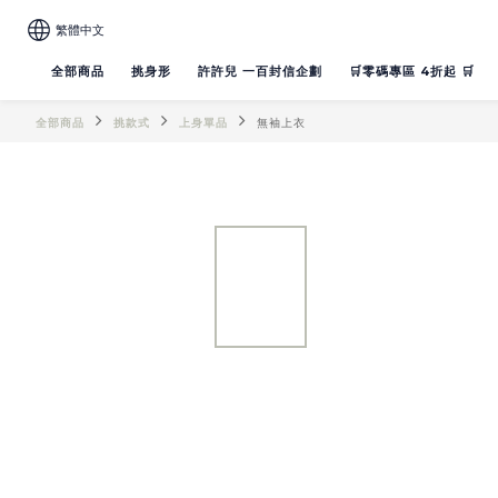
繁體中文
全部商品
挑身形
許許兒 一百封信企劃
🛒零碼專區 4折起 🛒
全部商品
挑款式
上身單品
無袖上衣