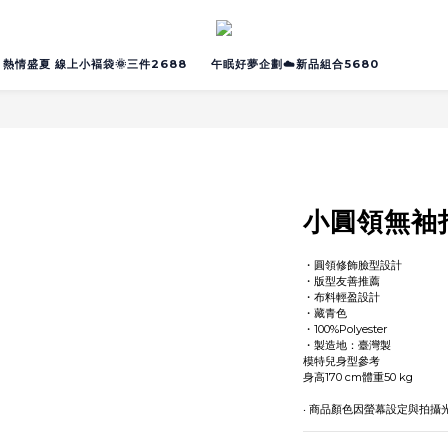
熱情盛夏 線上小褔袋🌞三件2688
午眠好夢企劃☁️新品組合5680
小圓領無袖
・圓領修飾臉型設計
・版型友善推薦
・布料輕盈設計
・藏青色
・100%Polyester
・製造地：臺灣製
模特兒身型參考
身高170 cm體重50 kg
‧ 商品顏色因螢幕設定與拍