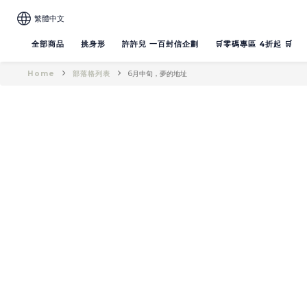
繁體中文
全部商品
挑身形
許許兒 一百封信企劃
🛒零碼專區 4折起 🛒
Home
部落格列表
6月中旬，夢的地址