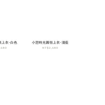
領上衣-白色
小憩時光圓領上衣-淺藍
,480
NT$2,480