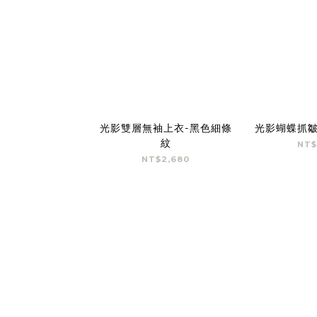
光影雙層無袖上衣-黑色細條
光影蝴蝶抓皺
紋
NT$
NT$2,680