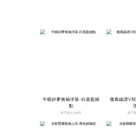
午眠好夢無袖洋裝-白底藍細
微風線譜V領
點
NT$4,080
NT$