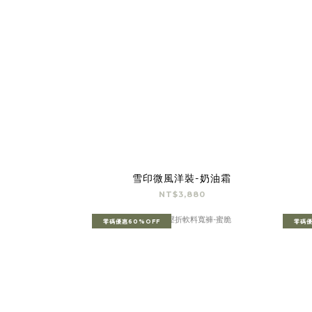
雪印微風洋裝-奶油霜
NT$3,880
零碼優惠60%OFF
零碼優