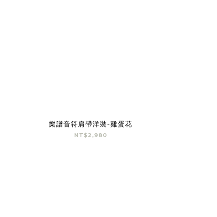
樂譜音符肩帶洋裝-雞蛋花
NT$2,980