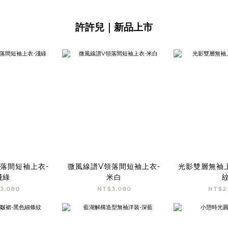
許許兒｜新品上市
落間短袖上衣-
微風線譜V領落間短袖上衣-
光影雙層無袖
淺綠
米白
3,080
NT$3,080
NT$2