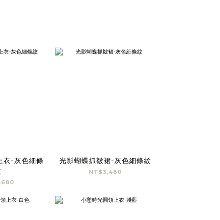
上衣-灰色細條
光影蝴蝶抓皺裙-灰色細條紋
紋
NT$3,480
,680