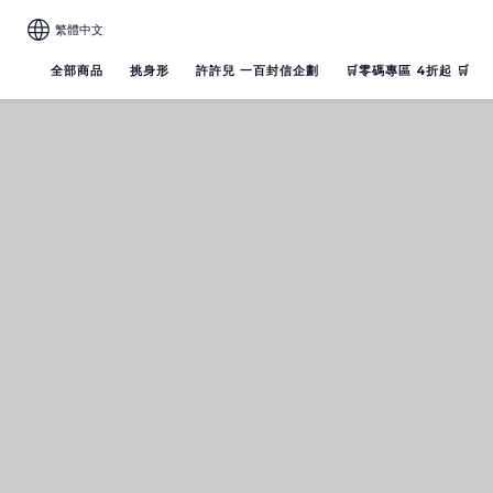
繁體中文
全部商品
挑身形
許許兒 一百封信企劃
🛒零碼專區 4折起 🛒