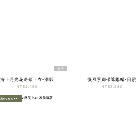
售完
海上月光花邊領上衣-湖影
慢風景綁帶遮陽帽-日霞
NT$2,480
NT$2,280
惠60%OFF