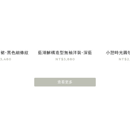
裙-黑色細條紋
藍湖解構造型無袖洋裝-深藍
小憩時光圓
3,480
NT$3,880
NT$2
查看更多