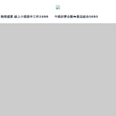
熱情盛夏 線上小褔袋🌞三件2688
午眠好夢企劃☁️新品組合5680