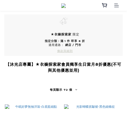
★衣櫥探索家
限定
指定分類：滿 1 件 即享 8 折
適用通路：
網店
/
門市
條款與細則
【沐光店專屬】★衣櫥探索家會員獨享生日當月8折優惠(不可
與其他優惠並用)
每頁顯示 72 個