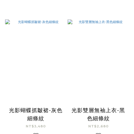
光影蝴蝶抓皺裙-灰色
光影雙層無袖上衣-黑
細條紋
色細條紋
NT$3,480
NT$2,680