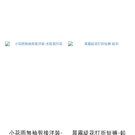
小花雨無袖剪接洋裝-
晨霧緹花打折短褲-鉛