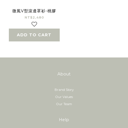
微風V型滾邊罩衫-桃膠
NT$2,480
ADD TO CART
About
Brand Story
Our Values
Our Team
Help