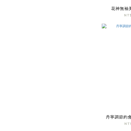
花神無袖
NT
丹寧調節約會
NT