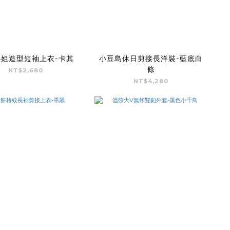
姐造型短袖上衣-卡其
小豆島休日剪接長洋裝-藍底白
條
NT$2,680
NT$4,280