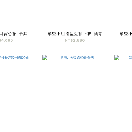
口背心裙-卡其
摩登小姐造型短袖上衣-藏青
摩登小
$4,080
NT$2,680