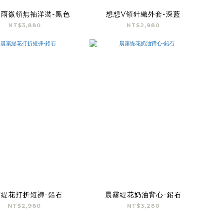
雨微領無袖洋裝-黑色
想想V領針織外套-深藍
NT$3,880
NT$2,980
霧緹花打折短褲-鉛石
晨霧緹花奶油背心-鉛石
NT$2,980
NT$3,280