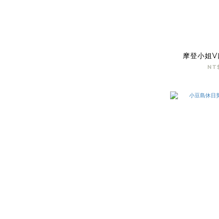
摩登小姐V
NT