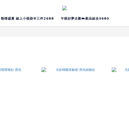
熱情盛夏 線上小褔袋🌞三件2688
午眠好夢企劃☁️新品組合5680