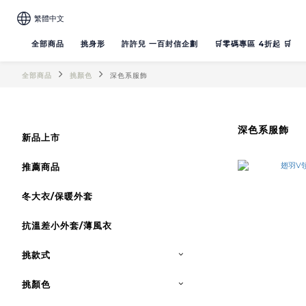
繁體中文
全部商品
挑身形
許許兒 一百封信企劃
🛒零碼專區 4折起 🛒
全部商品
挑顏色
深色系服飾
深色系服飾
新品上市
推薦商品
冬大衣/保暖外套
抗溫差小外套/薄風衣
挑款式
挑顏色