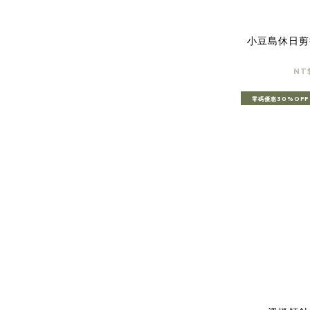
小豆島休日剪
NT
零碼優惠30%OFF