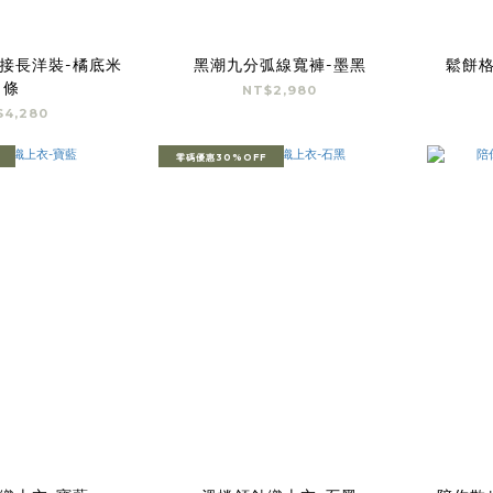
接長洋裝-橘底米
黑潮九分弧線寬褲-墨黑
鬆餅格
條
NT$2,980
$4,280
零碼優惠30%OFF