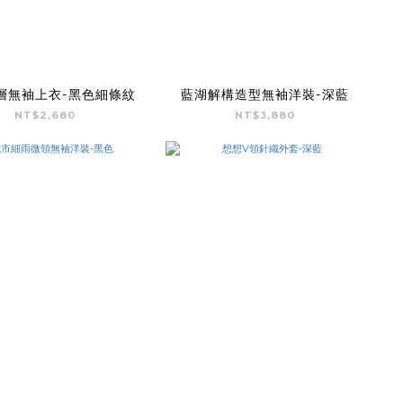
層無袖上衣-黑色細條紋
藍湖解構造型無袖洋裝-深藍
NT$2,680
NT$3,880