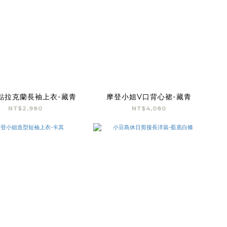
點拉克蘭長袖上衣-藏青
摩登小姐V口背心裙-藏青
NT$2,980
NT$4,080