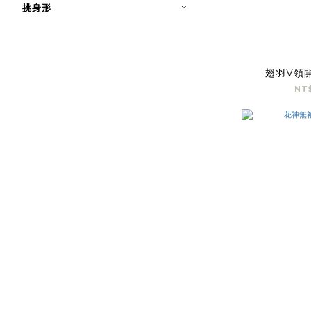
挑身形
翅羽V領
NT