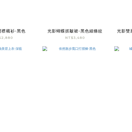
開襟襯衫-黑色
光影蝴蝶抓皺裙-黑色細條紋
光影雙
$2,880
NT$3,480