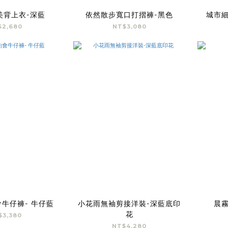
美背上衣-深藍
依然散步寬口打摺褲-黑色
城市細
$2,680
NT$3,080
牛仔褲- 牛仔藍
小花雨無袖剪接洋裝-深藍底印
晨
花
$3,380
NT$4,280