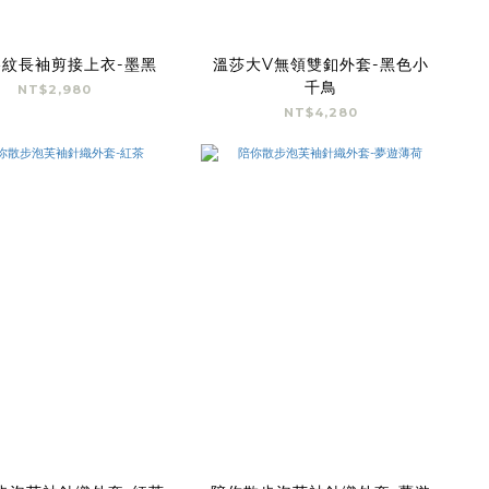
紋長袖剪接上衣-墨黑
溫莎大V無領雙釦外套-黑色小
千鳥
NT$2,980
NT$4,280