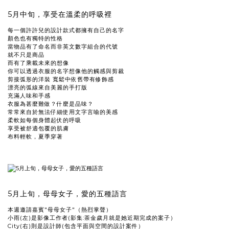
5月中旬，享受在溫柔的呼吸裡
每一個許許兒的設計款式都擁有自己的名字
顏色也有獨特的性格
當物品有了命名而非英文數字組合的代號
就不只是商品
而有了乘載未來的想像
你可以透過衣服的名字想像他的觸感與剪裁
剪接弧形的洋裝 寬鬆中依舊帶有修飾感
漂亮的弧線來自美麗的手打版
充滿人味和手感
衣服為甚麼難做？什麼是品味？
常常來自於無法仔細使用文字言喻的美感
柔軟如每個身體起伏的呼吸
享受被舒適包覆的肌膚
布料輕軟，夏季穿著
5月上旬，母母女子，愛的五種語言
本週邀請嘉賓"母母女子"（熱烈掌聲）
小雨(左)是影像工作者(影集:茶金歲月就是她近期完成的案子）
City(右)則是設計師(包含平面與空間的設計案件）