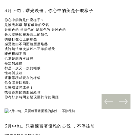
3月下旬，曙光映冊，你心中的美是什麼樣子
你心中的海是什麼樣子？
是波光粼粼 帶有鹹味的空氣
是藍色的 是灰色的 是黑色的 是米色的
是天空映照在海面上的顏色
彷彿打在心上的那些
感受總由不同面相層層堆疊
或許無法每次描述出正確的感受
即便模糊不清
也還是想再次經歷
每次的經歷
都是一次又一次的輕敲
性格與皮相
逐漸累積成現在的樣貌
你會怎麼回應呢
反映成波光或是？
找尋答案的樂趣留給你
你有好多時間去發現屬於你的回應
prev
next
3月中旬。只要練習著優雅的步伐 ，不停往前