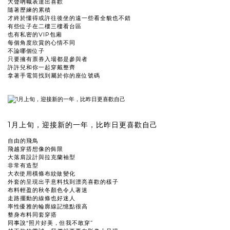
大聲吶喊表達出喜歡
隨著歷練的累積
才終於懂得或許往後坐的遠一些看全貌也不錯
有些位子在二樓三樓看台區
也有私密的VIP包廂
每個角度欣賞的心情不同
不論哪個位子
只要擁有票券入場都是參與者
許許兒和你一起穿戴整齊
拿著手電筒找到屬於你的座位號碼
1月上旬，迎接新的一年，比昨日更喜歡自己
自由的飛鳥
飛越穿搭想像的侷限
大落肩設計與拉克蘭袖型
非常有造型
大衣使用橫條布紋做變化
外套的呈現出乎意料找到漂亮喜歡的樣子
布料輕盈的秋冬顏色令人著迷
走路擺動的線條也好迷人
率性優雅的輪廓線記憶點很高
整身布料同套穿搭
同事說“照片好美，但我不敢穿”