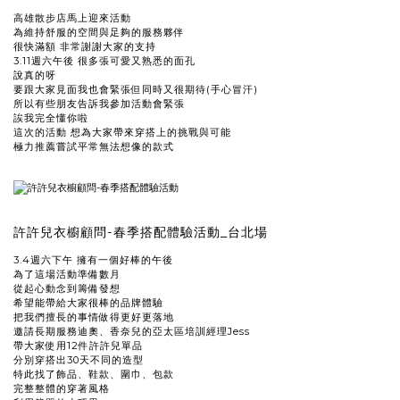
高雄散步店馬上迎來活動
為維持舒服的空間與足夠的服務夥伴
很快滿額 非常謝謝大家的支持
3.11週六午後 很多張可愛又熟悉的面孔
說真的呀
要跟大家見面我也會緊張但同時又很期待(手心冒汗)
所以有些朋友告訴我參加活動會緊張
誒我完全懂你啦
這次的活動 想為大家帶來穿搭上的挑戰與可能
極力推薦嘗試平常無法想像的款式
許許兒衣櫥顧問-春季搭配體驗活動_台北場
3.4週六下午 擁有一個好棒的午後
為了這場活動準備數月
從起心動念到籌備發想
希望能帶給大家很棒的品牌體驗
把我們擅長的事情做得更好更落地
邀請長期服務迪奧、香奈兒的亞太區培訓經理Jess
帶大家使用12件許許兒單品
分別穿搭出30天不同的造型
特此找了飾品、鞋款、圍巾、包款
完整整體的穿著風格