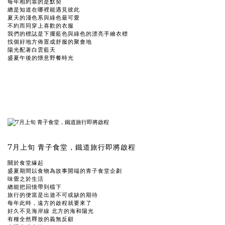
每年相約靠的是默契
總是知道在哪裡能遇見彼此
夏天的淺色系與綠色最可愛
不約而同穿上喜歡的衣服
我們的標誌是下擺藍色與綠色的漂亮手繪衣標
找個好地方佈置成舒服的聚會地
陽光配著白雲藍天
盛夏午後的愜意野餐時光
7月上旬 青子食堂，鐵道旅行即將啟程
關於食堂緣起
盛夏期間以食物為故事開端的青子食堂企劃
味覺之於生活
總能把回憶帶到檔下
旅行的便當是出遊不可或缺的期待
每年此時，遠方的啟程就要來了
好久不見海岸線 北方的海和陽光
有種全然釋放的義無反顧