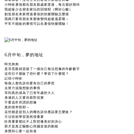
小時候暑假都在朋友親戚家度過，每次都好期待
我超級少去朋友家玩的回憶耶（啊好心酸）
創造朋友來家裡過暑假的快樂體驗怎麼樣
我媽只要有朋友來都會變得超級溫柔喔～
平常不能做的事情可以在暑假快樂體驗！
6月中旬，夢的地址
時光匆匆
是否晃眼就迎接了一個自己無法想像的年齡數字
這些日子都做了些什麼？學習了什麼呢？
記得小時候
每個人都告訴你要有自己的夢想
去努力追隨想做的事情
等到真的成為了已有年歲的大人
身邊的人又要你面對現實
不要追求所謂的想像
真的很奇怪耶～
這些都是從別人的嘴告訴你應該要怎麼做？
方法技術學習當然很重要
但再重要都比不上對想像美好的決心
那才是真正驅動心與腦並進的動能
身體與心要一起前進