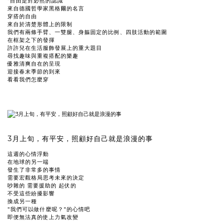
“自由是對必然的認識”
來自德國哲學家黑格爾的名言
穿搭的自由
來自於清楚形體上的限制
我們有兩條手臂、一雙腿、身軀固定的比例、四肢活動的範圍
在框架之下的發揮
許許兒在生活服飾發展上的重大題目
尋找趣味與重複搭配的樂趣
優雅清爽自在的呈現
迎接春末季節的到來
看看我們怎麼穿
3月上旬，有平安，照顧好自己就是浪漫的事
這週的心情浮動
在地球的另一端
發生了非常多的事情
需要宏觀格局思考未來的決定
吵雜的 需要援助的 起伏的
不受這些紛擾影響
換成另一種
"我們可以做什麼呢？"的心情吧
即便無法真的使上力氣改變