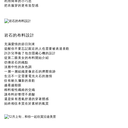
利用簡單的小巧思
把衣服穿的更有造型感
岩石的布料設計
充滿愛情的節日到來
提醒你不要忘記親近的人也需要被表達喜歡
許許兒準備了包含隱藏心機的設計
從第二眼美女的布料開始介紹
彷彿岩石的織點
淡雅中性的灰色調
一層一層組織更像岩石的擠壓痕跡
生活不一定需要電光火石的激情
但有耐久彌新的喜歡
越看越順眼
棉料複性纖維的交織
讓布料好整理不易皺
還是保有透氣舒適的穿著體感
始終相信本質在於素材的氣質