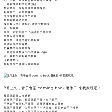
心中的青子衣櫃裡有各式各樣的連身吊帶
已經變成企劃的符號(笑)
材質稍挺，穿起來非常修飾身形
好褲在手，走路就像飛
肉肉身體很推這件吊帶褲
系列釦款為透明系
採自夏天的日式點心-水信玄餅而來
近一點看看
弧面上雷射刻有Mia設計的手寫字體
全長設計大寬褲
裡面加上隨意的背心就好看
低調質感的棕綠色
把森林的美穿戴在身上
不經意低頭發現小小的繡花Logo
誰不喜歡恰到好處的驚喜
冷氣開整天
和好朋友午後聊天聊到睡著
8月上旬，青子食堂 coming back!暑休日-來我家玩吧！
夏天就是要去海邊啊
這麼熱的天氣，應該就是不要上班的日子
不然青子食堂也不要開，這麼熱哪有客人要來
那就不要開啊！依照自己的生活節奏，很符合青子的性格
聊著聊著，沒有上學的暑假大家都在幹嘛