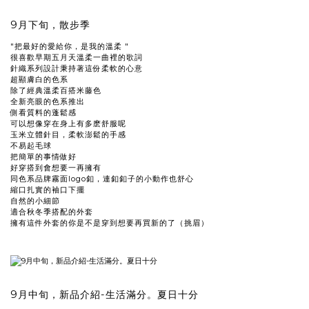
9月下旬，散步季
"把最好的愛給你，是我的溫柔 "
很喜歡早期五月天溫柔一曲裡的歌詞
針織系列設計秉持著這份柔軟的心意
超顯膚白的色系
除了經典溫柔百搭米藤色
全新亮眼的色系推出
側看質料的蓬鬆感
可以想像穿在身上有多麽舒服呢
玉米立體針目，柔軟澎鬆的手感
不易起毛球
把簡單的事情做好
好穿搭到會想要一再擁有
同色系品牌霧面logo釦，連釦釦子的小動作也舒心
縮口扎實的袖口下擺
自然的小細節
適合秋冬季搭配的外套
擁有這件外套的你是不是穿到想要再買新的了（挑眉）
9月中旬，新品介紹-生活滿分。夏日十分