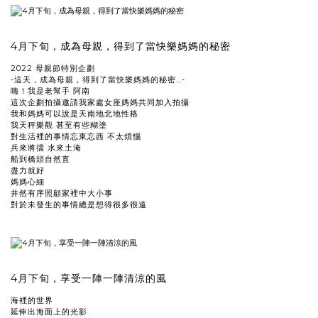
4月下旬，成為母親，得到了當快樂媽媽的秘密
2022 母親節特別企劃
-這天，成為母親，得到了當快樂媽媽的秘密…-
嗨！我是老幫手 阿南
這次企劃拍攝邀請我家處女座媽媽共同加入拍攝
我和媽媽可以說是天南地北地性格
我天秤樂觀 甚至有些糊塗
對生活裡的事情忘東忘西 不太煩惱
兵來將擋 水來土淹
船到橋頭自然直
盡力就好
媽媽心細
井然有序照顧家裡中大小事
對於未發生的事情總是想得很多很遠
4月下旬，享受一陣一陣清涼的風
海裡的世界
延伸出海面上的光影