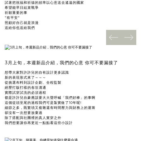
試著把祝福和祈禱的頻率以心意送去遙遠的國家
希望能早日結束戰爭
祈願重要的事
"有平安"
照顧好自己就是浪漫
送給你也送給我們
prev
next
3月上旬，本週新品介紹，我們的心意 你可不要漏接了
想帶大家對許許兒的自有設計更多認識
新的表現形式來了～～～
從挑選布料到設計企劃、全程監製
經歷打版打樣的各項溝通
實際試穿試洗的必須過程
都是許許兒自豪應該要大大聲呼喊「我們好棒」的事啊
這個從頭至尾的過程我們可是紮實做了10年呢!
細節之多，既繁瑣又複雜還有時間壓力與財務上的運籌
卻沒有一次想要放棄過
除了搭配與社團裡的真人實穿之外
我們想要讓你再更近一點點看這些小設計