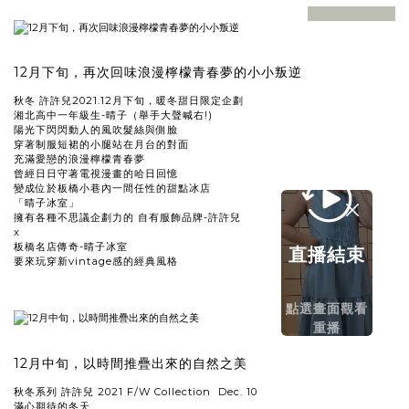
12月下旬，再次回味浪漫檸檬青春夢的小小叛逆
秋冬 許許兒2021.12月下旬，暖冬甜日限定企劃
湘北高中一年級生-晴子（舉手大聲喊右!)
陽光下閃閃動人的風吹髮絲與側臉
穿著制服短裙的小腿站在月台的對面
充滿愛戀的浪漫檸檬青春夢
曾經日日守著電視漫畫的哈日回憶
變成位於板橋小巷內一間任性的甜點冰店
「晴子冰室」
擁有各種不思議企劃力的 自有服飾品牌-許許兒
x
板橋名店傳奇-晴子冰室
直播結束
要來玩穿新vintage感的經典風格
點選畫面觀看
重播
12月中旬，以時間推疊出來的自然之美
秋冬系列 許許兒 2021 F/W Collection Dec. 10
滿心期待的冬天