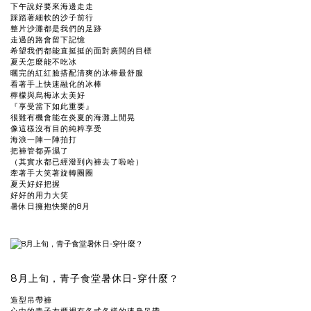
下午說好要來海邊走走
踩踏著細軟的沙子前行
整片沙灘都是我們的足跡
走過的路會留下記憶
希望我們都能直挺挺的面對廣闊的目標
夏天怎麼能不吃冰
曬完的紅紅臉搭配清爽的冰棒最舒服
看著手上快速融化的冰棒
檸檬與烏梅冰太美好
『享受當下如此重要』
很難有機會能在炎夏的海灘上閒晃
像這樣沒有目的純粹享受
海浪一陣一陣拍打
把褲管都弄濕了
（其實水都已經潑到內褲去了啦哈）
牽著手大笑著旋轉圈圈
夏天好好把握
好好的用力大笑
暑休日擁抱快樂的8月
8月上旬，青子食堂暑休日-穿什麼？
造型吊帶褲