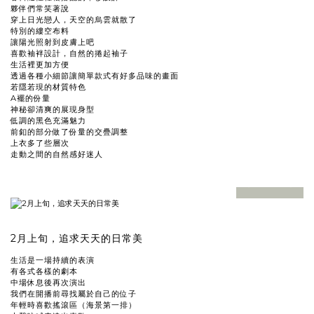
夥伴們常笑著說
穿上日光戀人，天空的烏雲就散了
特別的縷空布料
讓陽光照射到皮膚上吧
喜歡袖袢設計，自然的捲起袖子
生活裡更加方便
透過各種小細節讓簡單款式有好多品味的畫面
若隱若現的材質特色
A襬的份量
神秘卻清爽的展現身型
低調的黑色充滿魅力
前釦的部分做了份量的交疊調整
上衣多了些層次
走動之間的自然感好迷人
prev
next
2月上旬，追求天天的日常美
生活是一場持續的表演
有各式各樣的劇本
中場休息後再次演出
我們在開播前尋找屬於自己的位子
年輕時喜歡搖滾區（海景第一排）