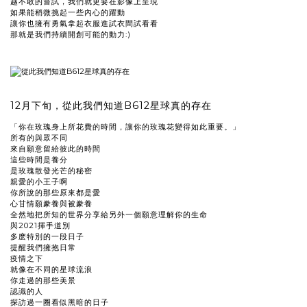
越不敢的嘗試，我們就更要在影像上呈現
如果能稍微挑起一些內心的躍動
讓你也擁有勇氣拿起衣服進試衣間試看看
那就是我們持續開創可能的動力:)
12月下旬，從此我們知道B612星球真的存在
「你在玫瑰身上所花費的時間，讓你的玫瑰花變得如此重要。」
所有的與眾不同
來自願意留給彼此的時間
這些時間是養分
是玫瑰散發光芒的秘密
親愛的小王子啊
你所說的那些原來都是愛
心甘情願豢養與被豢養
全然地把所知的世界分享給另外一個願意理解你的生命
與2021揮手道別
多麽特別的一段日子
提醒我們擁抱日常
疫情之下
就像在不同的星球流浪
你走過的那些美景
認識的人
探訪過一圈看似黑暗的日子