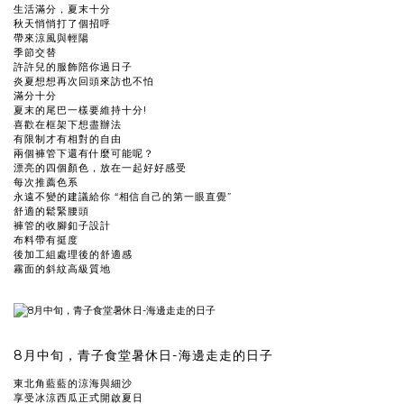
生活滿分，夏末十分
秋天悄悄打了個招呼
帶來涼風與輕陽
季節交替
許許兒的服飾陪你過日子
炎夏想想再次回頭來訪也不怕
滿分十分
夏末的尾巴一樣要維持十分!
喜歡在框架下想盡辦法
有限制才有相對的自由
兩個褲管下還有什麼可能呢？
漂亮的四個顏色，放在一起好好感受
每次推薦色系
永遠不變的建議給你 “相信自己的第一眼直覺”
舒適的鬆緊腰頭
褲管的收腳釦子設計
布料帶有挺度
後加工組處理後的舒適感
霧面的斜紋高級質地
8月中旬，青子食堂暑休日-海邊走走的日子
東北角藍藍的涼海與細沙
享受冰涼西瓜正式開啟夏日