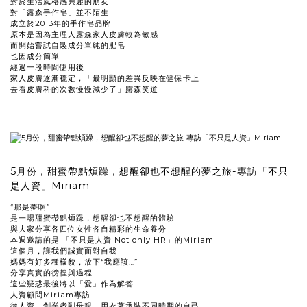
對於生活風格感興趣的朋友
對「露森手作皂」並不陌生
成立於2013年的手作皂品牌
原本是因為主理人露森家人皮膚較為敏感
而開始嘗試自製成分單純的肥皂
也因成分簡單
經過一段時間使用後
家人皮膚逐漸穩定，「最明顯的差異反映在健保卡上
去看皮膚科的次數慢慢減少了」露森笑道
5月份，甜蜜帶點煩躁，想醒卻也不想醒的夢之旅-專訪「不只
是人資」Miriam
“那是夢啊”
是一場甜蜜帶點煩躁，想醒卻也不想醒的體驗
與大家分享各四位女性各自精彩的生命養分
本週邀請的是 「不只是人資 Not only HR」的Miriam
這個月，讓我們誠實面對自我
媽媽有好多種樣貌，放下“我應該…”
分享真實的徬徨與過程
這些疑惑最後將以「愛」作為解答
人資顧問Miriam專訪
從人資、創業者到母親，用衣著承裝不同時期的自己