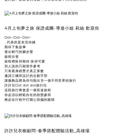
4月上旬夢之旅 保證成團-導遊小姐 莉絲 歡迎你
Dot~Dot~Dot~
…代表的是未完待續
期待下集故事
發出輕巧的腳步聲
啟程出發
旅程裡保持期待 保持可愛
別人說的只能當作參考
只有親身經歷才真正算數
邀請江橘所設計的企劃字型
讓服飾品牌為你勾勒出另一個不同世界的旅行
許許兒Dot dot dot旅行社
這段旅行將會是一個長途旅程
你必須以輕鬆自在的狀態參與
務必在行程中打開心與腦的眼睛
許許兒衣櫥顧問-春季搭配體驗活動_高雄場