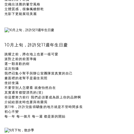
交織出淡雅的簍空風格
立體質感，很像楓糖餅乾
光影下更能展現美麗
10月上旬，許許兒11週年生日慶
跳耀之前，蹲在地上也要一樣可愛
派對之前的前置準備
選一顆喜歡的樹
這次拍攝
我們召集小幫手與辦公室團隊當真實的自己
畫面裡的老幫手是最佳寫照
坐好坐滿
不要管別人怎麼看 就會怡然自在
其實通常都蠻漂亮的(笑)
你這麼努力前行 我們必須要成為跟上你的品牌啊
介紹給朋友時也要與有榮焉
第11年，許許兒值得驕傲的地方就是不管時間多長
初心不變
每ㄧ年 每一個月 每一週 都是新的開始