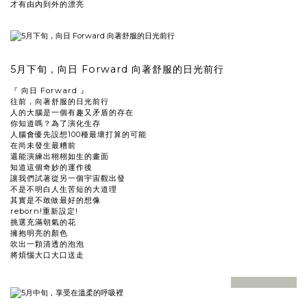
才有由內到外的漂亮
5月下旬，向日 Forward 向著舒服的日光前行
『 向日 Forward 』
往前，向著舒服的日光前行
人的大腦是一個有趣又矛盾的存在
你知道嗎？為了演化生存
人腦會優先設想100種最壞打算的可能
在尚未發生最糟前
還能演練出栩栩如生的畫面
知道這個奇妙的運作後
讓我們試著從另一個宇宙觀出發
不是不明白人生苦短的大道理
其實是不敢做最好的想像
reborn!重新設定!
挑選充滿朝氣的花
擁抱明亮的顏色
吹出一顆清透的泡泡
將煩惱大口大口送走
prev
next