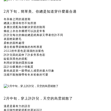
2月下旬，簡單美。你總是知道穿什麼最合適
冬與春之間的過渡期
總讓人覺得有些不知所措
多層次搭配為你解決穿搭的陰雨
條紋上衣在衣櫃裡可以說是常客
許許兒每次的條紋總是經典卻又帶著些許不同
表面輕刷磨毛
柔軟的面料處理
適合初春季節轉換的布料厚度
2022的年度色是淺淺的淡紫色
許許兒因此延伸了許多旁系色彩
靛藍與黑色的搭配
利用好穿脫的隱形拉鍊
設計出優雅的小領氣質
顏色就是第一眼帶給人感受的最大印象
沈穩不顯無聊帶有冬末初春的可愛
2月中旬，穿上許許兒，天空的烏雲就散了
溫柔是最有力的語言
春日隨性輕鬆搭配的罩衫設計