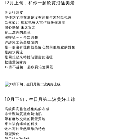
12月上旬，和你一起欣賞沿途美景
冬天很調皮
即便到了現在還是沒有迎接年末的既視感
既然如此 那就把每天當作放暑假過吧
開心快樂 來之安之
穿上漂亮的顏色
深呼吸～～再次調整
許許兒之美是緩慢的
是一個沒有理由就是偏心想與他相處的對象
是細水長流
是回想起來時體貼甜蜜的溫暖
把能量儲備好
12月不趕路一起欣賞沿途風景
10月下旬，生日月第二波美好上線
高級與高雅色感集結的布感
非常顯氣質襯出奶油肌
帶有麻紗交織的視覺質地
來自複合纖維的科技
做出宛如天然纖維的特色
領型變化
領口桃V的線條