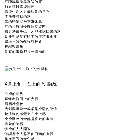
有陣風微微靠近我的窗
如果可以雲淡風輕
恬淡生活才是最珍貴的禮物
不放棄尋找的路
累的時候就坐下來休息
有的是時間慢慢調整姿態
總是踏出步伐，才能找到回家的路
是非對錯所有留下的痕跡很重要
獻上本週的倔強與輕柔
模糊與清晰
所有的事物都是一體兩面
4月上旬，海上的光-融貌
海裡的世界
延伸出海面上的光影
層層堆疊後
光影與風融合成柔柔滑滑的記憶
把這樣的感覺穿在身上吧
身邊圍繞的全部是喜歡的事情
洋裝的裙襬
側邊的大大開衩
低調卻令人忍不住回頭的身影
單穿不透的安心感