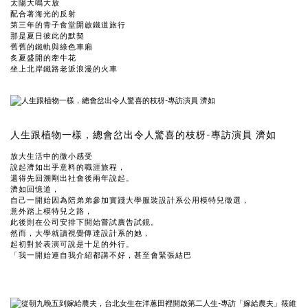
太陽大鳴大放
配合著海光的反射
第三年的青子食堂開啟鐵道旅行
那是夏日彼此的默契
舊舊的鐵軌與綠色車廂
炙夏盛開的牽牛花
坐上北岸鐵路老派浪漫的火車
人生跟植物一樣，總會岔出令人驚喜的枝枒-專訪演員 濟如
放大生活中的微小感受
說起濟如出乎意料的職涯旅程，
還得先回溯剛出社會後兩年說起。
濟如回憶道，
自己一開始因為陪弟弟參加實踐大學服裝設計系公用模特兒徵選，
意外踏上模特兒之路，
此後則在公司安排下開始嘗試廣告試鏡。
然而，大學就讀視覺傳達設計系的她，
起初對於表演可說是十足的外行。
「我一開始連自我介紹都講不好，甚至會緊張結巴