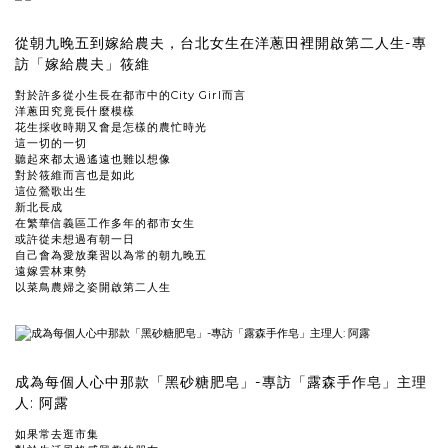
從朝九晚五到嫁給農夫，台北女生在洋蔥田裡開啟第二人生-專
訪「嫁給農夫」筱維
對於許多從小生長在都市中的City Girl而言
洋蔥田究竟長什麼模樣
花生採收時期又會是怎樣的農忙時光
這一切的一切
聽起來都太過遙遠也難以想像
對於筱維而言也是如此
這位鶯歌出生
新北長成
在繁華信義區工作多年的都市女生
或許從未想過有朝一日
自己會為愛放棄習以為常的朝九晚五
遠嫁雲林東勢
以菜鳥農婦之姿開啟第二人生
成為每個人心中那款「黑砂糖肥皂」-專訪「露森手作皂」主理
人: 阿露
如果常去逛市集