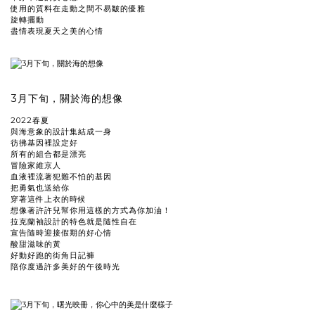
使用的質料在走動之間不易皺的優雅
旋轉擺動
盡情表現夏天之美的心情
3月下旬，關於海的想像
2022春夏
與海意象的設計集結成一身
彷彿基因裡設定好
所有的組合都是漂亮
冒險家維京人
血液裡流著犯難不怕的基因
把勇氣也送給你
穿著這件上衣的時候
想像著許許兒幫你用這樣的方式為你加油！
拉克蘭袖設計的特色就是隨性自在
宣告隨時迎接假期的好心情
酸甜滋味的黃
好動好跑的街角日記褲
陪你度過許多美好的午後時光