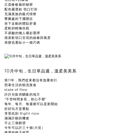
正是修修臉的秘密
配色霧透釦 領口打折
充滿貴族的儀式情懷
臀圍處的下擺開岔
坐下走動的體貼舒適
柔軟的輕撫你肌
不易皺的懶人襯衫選擇
很喜歡領口呈現的線條與風景
肩膀也看似小一個尺碼
10月中旬，生日單品週，溫柔美美系
第11年，我們從來都沒有負重前行
照著生活的順流推進
state of flow
許許兒值得驕傲的地方
“不管時間多長，初心不變”
每年、每月、每週都可以是新開始
好好玩才是重點
享受此刻 Right now
滿滿許願的機會
不止三個願望
今年可以許三十個(大笑）
微透的格子材質