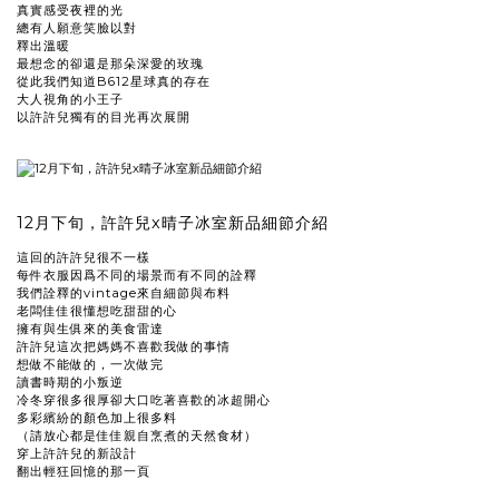
真實感受夜裡的光
總有人願意笑臉以對
釋出溫暖
最想念的卻還是那朵深愛的玫瑰
從此我們知道B612星球真的存在
大人視角的小王子
以許許兒獨有的目光再次展開
12月下旬，許許兒x晴子冰室新品細節介紹
這回的許許兒很不一樣
每件衣服因爲不同的場景而有不同的詮釋
我們詮釋的vintage來自細節與布料
老闆佳佳很懂想吃甜甜的心
擁有與生俱來的美食雷達
許許兒這次把媽媽不喜歡我做的事情
想做不能做的，一次做完
讀書時期的小叛逆
冷冬穿很多很厚卻大口吃著喜歡的冰超開心
多彩繽紛的顏色加上很多料
（請放心都是佳佳親自烹煮的天然食材）
穿上許許兒的新設計
翻出輕狂回憶的那一頁
prev
next