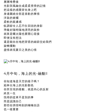
層層堆疊後
光影與風融合成柔柔滑滑的記憶
把這樣的感覺穿在身上吧
身邊圍繞全部是喜歡的事情
洋裝的裙襬
柔軟的親膚感
低調卻令人忍不住回頭的身影
準備好隨時隨地漂亮的裝扮
就算是曬太陽也要開心迎接
即便沒有想法
還是能自在地把穿搭的細節交給我們
旋轉擺動
盡情表現夏日之美的心情
4月中旬，海上的光-融貌Ⅱ
你知道海是天空的樣子嗎？
延伸出海上的光影顏色
你所呈現的樣貌，就是內心的反射
終其一生
找尋的從來不是別的事
而是認識自己
那些在徬徨時刻的喃喃自語
也一樣重要