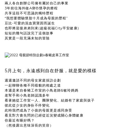
兩人各自創辦公司擁有屬於自己的事業
3年前往海外做A卵B懷孕的療程
共享這段不可思議的獨特歷程
“我想要體驗懷胎十月成為母親的歷程”
豆比-可愛的混血寶寶因而誕生
也即將迎接弟弟到來(超級祝福City平安健康)
短短的幾句話說完了這個故事
其實是一段充滿未知的冒險
5月上旬，永遠感到自在舒服，就是愛的模樣
週週邀請不同的母女家庭採訪企劃
一起聊聊各種不同樣貌的相處之道
本週是來自春豬工作室的小鳥老師&敏玲媽媽
老幫手和小鳥老師認識多年
看著她從工作室一人、團隊變化、結婚有了家庭與孩子
彼此從少女的身份不停變化
此時我們成為了小孩的母親更是感同身受
看見對方會先問的已經從近況變成關心身體健康
你最近有睡好嗎？
（然後露出意味深長的笑容）